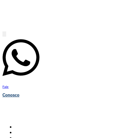
Fale
Conosco
Fechaduras Digitais
Fechaduras Convencionais
Portas de Segurança