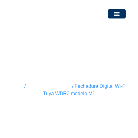
Fechaduras Digitais
Fechaduras Convencion
Portas de Segurança
Fechadura Digital Wi-Fi
Tuya WBR3 modelo M1
Início
/
Fechaduras Digitais
/ Fechadura Digital Wi-Fi
Tuya WBR3 modelo M1